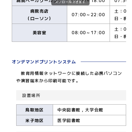
病院ベーカリーカフェ
07:00～18:00
07:30
スクロールできます
病院売店
土：08:
07:00～22:00
（ローソン）
日・祝：0
土：09:
美容室
08:00～17:00
日・祝
オンデマンドプリントシステム
教育用情報ネットワークに接続した必携パソコン
や演習端末から印刷可能です。
設置場所
鳥取地区
中央図書館，大学会館
米子地区
医学図書館