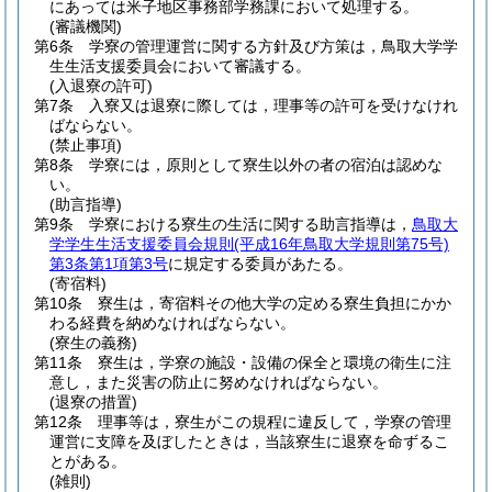
にあっては米子地区事務部学務課において処理する。
(審議機関)
第6条
学寮の管理運営に関する方針及び方策は，鳥取大学学
生生活支援委員会において審議する。
(入退寮の許可)
第7条
入寮又は退寮に際しては，理事等の許可を受けなけれ
ばならない。
(禁止事項)
第8条
学寮には，原則として寮生以外の者の宿泊は認めな
い。
(助言指導)
第9条
学寮における寮生の生活に関する助言指導は，
鳥取大
学学生生活支援委員会規則
(平成16年鳥取大学規則第75号)
第3条第1項第3号
に規定する委員があたる。
(寄宿料)
第10条
寮生は，寄宿料その他大学の定める寮生負担にかか
わる経費を納めなければならない。
(寮生の義務)
第11条
寮生は，学寮の施設・設備の保全と環境の衛生に注
意し，また災害の防止に努めなければならない。
(退寮の措置)
第12条
理事等は，寮生がこの規程に違反して，学寮の管理
運営に支障を及ぼしたときは，当該寮生に退寮を命ずるこ
とがある。
(雑則)