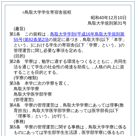
○鳥取大学学生寄宿舎規程
昭和40年12月10日
鳥取大学規則第31号
(趣旨)
第1条
この規程は，
鳥取大学学則
(平成16年鳥取大学規則第
55号)
第82条第2項
の規定に基づき，鳥取大学
(以下「本学」
という。)
における学生の寄宿舎
(以下「学寮」という。)
の
管理運営に関し必要な事項を定める。
(目的)
第2条
学寮は，勉学に適する環境をつくるとともに，共同生
活を通じて学生の社会性の発達を助長し，人格の向上に資
することを目的とする。
(学寮の種類)
第3条
本学に次の学寮を置く。
鳥取大学学寮
鳥取大学医学部学寮
(管理運営)
第4条
学寮の管理運営は，鳥取大学学寮にあっては理事
(教
育担当)
，鳥取大学医学部学寮にあっては医学部長
(以下
「理事等」という。)
が行う。
(事務)
第5条
学寮の管理運営に関する事務は，鳥取大学学寮に係る
ものにあっては学生部学生生活課，医学部学寮に係るもの