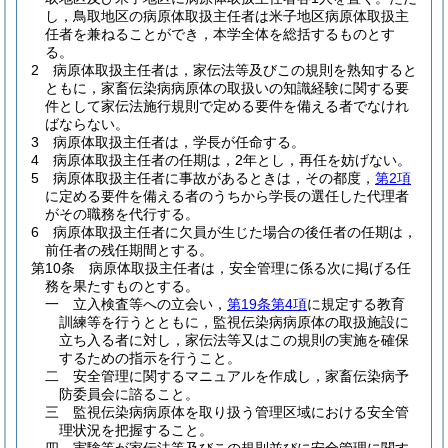
し，鳥取地区の病原体取扱主任者は米子地区病原体取扱主
任者を兼ねることができ，本学全体を総括するものとす
る。
2
病原体取扱主任者は，家伝法等及びこの規則を熟知すると
ともに，家畜伝染病病原体の取扱いの知識経験に関する要
件として家伝法施行規則で定める要件を備える者でなけれ
ばならない。
3
病原体取扱主任者は，学長が任命する。
4
病原体取扱主任者の任期は，2年とし，再任を妨げない。
5
病原体取扱主任者に事故があるときは，その都度，
第2項
に定める要件を備える者のうちから学長の選任した代理者
がその職務を代行する。
6
病原体取扱主任者に欠員が生じた場合の後任者の任期は，
前任者の残任期間とする。
第10条
病原体取扱主任者は，安全管理に係る次に掲げる任
務を果たすものとする。
一
立入検査等への立会い，
第19条第4項
に規定する教育
訓練等を行うとともに，監視伝染病病原体の取扱施設に
立ち入る者に対し，家伝法等又はこの規則の実施を確保
するための指示を行うこと。
二
安全管理に関するマニュアルを作成し，家畜伝染病予
防委員会に諮ること。
三
監視伝染病病原体を取り扱う管理区域における安全管
理状況を把握すること。