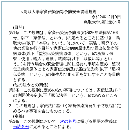
○鳥取大学家畜伝染病等予防安全管理規則
令和2年12月9日
鳥取大学規則第84号
(目的)
第1条
この規則は，家畜伝染病予防法
(昭和26年法律第166
号。以下「家伝法」という。)
の定めるところに基づき，鳥
取大学
(以下「本学」という。)
において，実験，研究その
他の業務を行う目的で家畜伝染病病原体及び届出伝染病等
病原体
(以下「監視伝染病病原体」という。)
の所持，保
管，使用，輸入，運搬，滅菌等
(以下「取扱い等」とい
う。)
を行う場合の安全管理に関し必要な事項を定め，監視
伝染病病原体による家畜伝染病及び届出伝染病
(以下「監視
伝染病」という。)
の発生及びまん延を防止することを目的
とする。
(他の法令との関係)
第2条
この規則に定めのない事項については，家伝法及びそ
の他関係法令
(以下「家伝法等」という。)
の定めるところ
による。
2
この規則は，家伝法に基づく家畜伝染病発生予防規程に定
めるべき事項を含むものとする。
(定義)
第3条
この規則において，
次の各号
に掲げる用語の意義は，
当該各号
に定めるところによる。