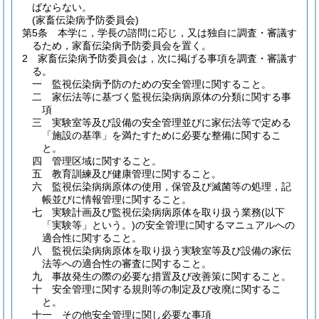
ばならない。
(家畜伝染病予防委員会)
第5条
本学に，学長の諮問に応じ，又は独自に調査・審議す
るため，家畜伝染病予防委員会を置く。
2
家畜伝染病予防委員会は，次に掲げる事項を調査・審議す
る。
一
監視伝染病予防のための安全管理に関すること。
二
家伝法等に基づく監視伝染病病原体の分類に関する事
項
三
実験室等及び設備の安全管理並びに家伝法等で定める
「施設の基準」を満たすために必要な整備に関するこ
と。
四
管理区域に関すること。
五
教育訓練及び健康管理に関すること。
六
監視伝染病病原体の使用，保管及び滅菌等の処理，記
帳並びに情報管理に関すること。
七
実験計画及び監視伝染病病原体を取り扱う業務
(以下
「実験等」という。)
の安全管理に関するマニュアルへの
適合性に関すること。
八
監視伝染病病原体を取り扱う実験室等及び設備の家伝
法等への適合性の審査に関すること。
九
事故発生の際の必要な措置及び改善策に関すること。
十
安全管理に関する規則等の制定及び改廃に関するこ
と。
十一
その他安全管理に関し必要な事項