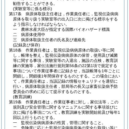
勧告することができる。
(実験室等に係る標示)
第17条
病原体取扱主任者は，作業責任者に，監視伝染病病
原体を取り扱う実験室等の出入口に次に掲げる標示をする
よう指示しなければならない。
一
農林水産大臣が指定する国際バイオハザード標識
二
病原体使用中
三
病原体取扱主任者の氏名及び連絡先
(記録及び保存)
第18条
作業責任者は，監視伝染病病原体の取扱い等に関
し，帳簿を整え，監視伝染病病原体の保管，使用及び滅菌
等に関する事項，実験室等の入退出，施設の点検，教育訓
練の実施等，家伝法施行規則第56条の22第1項で規定する
事項について作業従事者に記録させ，当該帳簿を1年ごとに
閉鎖し，閉鎖後1年間保存するものとする。
この場合におい
て，作業責任者は，当該記録の情報セキュリティを適切に
行い，病原体取扱主任者，部局等の長又は家畜伝染病予防
委員会の求めに応じて提示するものとする。
(教育訓練)
第19条
作業責任者は，作業従事者に対し，家伝法等，この
規則及び安全管理に関するマニュアルに関する事項並びに
次に掲げる事項について，教育訓練を実験開始前及び毎年1
回以上行うものとする。
一
監視伝染病病原体の性質，管理に関すること。
二
危険度に応じた監視伝染病病原体の安全な取扱い等に