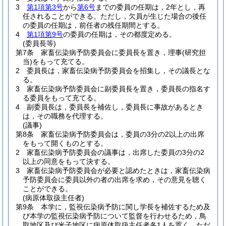
3
第1項第3号
から
第6号
までの委員の任期は，2年とし，再
任されることができる。
ただし，欠員が生じた場合の後任
の委員の任期は，前任者の残任期間とする。
4
第1項第9号
の委員の任期は，その都度定める。
(委員長等)
第7条
家畜伝染病予防委員会に委員長を置き，理事
(研究担
当)
をもって充てる。
2
委員長は，家畜伝染病予防委員会を招集し，その議長とな
る。
3
家畜伝染病予防委員会に副委員長を置き，委員長の指名す
る委員をもって充てる。
4
副委員長は，委員長を補佐し，委員長に事故があるとき
は，その職務を代理する。
(議事)
第8条
家畜伝染病予防委員会は，委員の3分の2以上の出席
をもって開くものとする。
2
家畜伝染病予防委員会の議事は，出席した委員の3分の2
以上の同意をもって決する。
3
家畜伝染病予防委員会が必要と認めたときは，家畜伝染病
予防委員会に委員以外の者の出席を求め，その意見を聴く
ことができる。
(病原体取扱主任者)
第9条
本学に，監視伝染病予防に関し学長を補佐するため及
び本学の監視伝染病予防について監督を行わせるため，鳥
取地区及び米子地区に病原体取扱主任者各1人を置く。
ただ