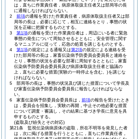
は，直ちに作業責任者，病原体取扱主任者又は部局等の長
に通報しなければならない。
2
前項
の通報を受けた作業責任者，病原体取扱主任者又は部
局等の長は，必要に応じて，相互に連絡をとり，事態の状
況を正確に把握するものとする。
3
第1項
の通報を受けた作業責任者は，周辺にいる者に緊急
事態の発生について周知させるとともに，安全管理に関す
るマニュアルに従って，応急の処置を講じるものとする。
4
第1項
の規定による通報又は
第2項
の規定による連絡を受
けた部局等の長は，家畜伝染病予防委員会委員長と連絡を
とり，事態の状況を必要な部署に周知するとともに，家畜
伝染病予防委員会委員長及び病原体取扱主任者と協議の
上，直ちに必要な措置
(実験の一時停止を含む。)
を講じな
ければならない。
5
部局等の長は，事態の状況及び講じた措置について学長及
び家畜伝染病予防委員会委員長に報告しなければならな
い。
6
家畜伝染病予防委員会委員長は，
前項
の報告を受けたとき
は，委員会を招集し，実験の再開，中止その他必要な措置
について調査・審議し，その結果に基づき学長に意見を具
申するものとする。
(盗取及び紛失とその対応)
第21条
監視伝染病病原体の盗取，所在不明等を発見した者
は，次に掲げる措置を行うとともに，直ちに作業責任者，