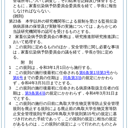
管場所等について調査し，その結果を記録及び保管すると
ともに，家畜伝染病予防委員会委員長を経て，学長に報告
しなければならない。
(雑則)
第23条
本学以外の研究機関等による規制を受ける監視伝染
病病原体の保管及び実験等の実施については，あらかじめ
当該研究機関等の認可を受けるものとする。
2
家畜伝染病予防委員会の事務は，研究推進部研究推進課に
おいて処理する。
3
この規則に定めるもののほか，安全管理に関し必要な事項
は，家畜伝染病予防委員会の議を経て，学長が別に定め
る。
附
則
1
この規則は，令和3年1月1日から施行する。
2
この規則の施行後最初に任命される
第6条第1項第3号
から
第6号
までの委員の任期は，
同条第3項
の規定にかかわら
ず，令和4年3月31日までとする。
3
この規則の施行後最初に任命される病原体取扱主任者の任
期は，
第9条第4項
の規定にかかわらず，令和4年3月31日ま
でとする。
4
この規則の施行の日前に鳥取大学生物災害等防止安全管理
規則を廃止する規則による廃止前の鳥取大学生物災害等防
止安全管理規則
(平成20年鳥取大学規則第15号)
の規定に基
づき行われた手続であって，この規則の規定に相当の規定
があるものは，この規則の規定によって行われたものとみ