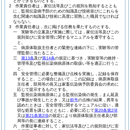
とができるものとする。
2
作業責任者は，家伝法等及びこの規則を熟知するととも
に，監視伝染病予防のための知識及び技術並びにこれらを
含む関連の知識及び技術に高度に習熟した職員でなければ
ならない。
3
作業責任者は，次に掲げる任務を果たすものとする。
一
実験等の立案及び実施に際しては，家伝法等及びこの
規則並びに安全管理に関するマニュアルを遵守するこ
と。
二
病原体取扱主任者との緊密な連絡の下に，実験等の管
理監督に当たること。
三
第13条
及び
第14条
の規定に基づき，実験室等の維持・
管理等及び監視伝染病病原体の取扱い等を適正に行うこ
と。
四
安全管理に必要な整備及び点検を実施し，記録を保存
すること。
この場合において，この記録は，病原体取扱
主任者，部局等の長又は家畜伝染病予防委員会の求めに
応じて提示するものとする。
五
監視伝染病病原体による監視伝染病の発生，まん延及
び事故が発生したとき，又は
前号
の点検の結果，異常を
認めたときは，安全管理に関するマニュアルに従い，適
切な処置を講じるとともに，必要に応じて
第20条第2項
又は
第21条第2項
の規定により病原体取扱主任者及び部
局等の長に連絡すること。
六
作業従事者に対して，家伝法等及びこの規則並びに安