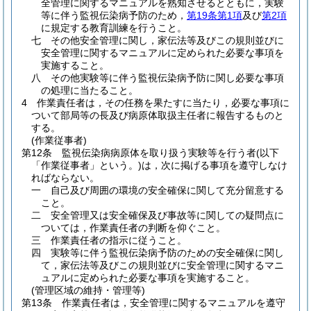
全管理に関するマニュアルを熟知させるとともに，実験
等に伴う監視伝染病予防のため，
第19条第1項
及び
第2項
に規定する教育訓練を行うこと。
七
その他安全管理に関し，家伝法等及びこの規則並びに
安全管理に関するマニュアルに定められた必要な事項を
実施すること。
八
その他実験等に伴う監視伝染病予防に関し必要な事項
の処理に当たること。
4
作業責任者は，その任務を果たすに当たり，必要な事項に
ついて部局等の長及び病原体取扱主任者に報告するものと
する。
(作業従事者)
第12条
監視伝染病病原体を取り扱う実験等を行う者
(以下
「作業従事者」という。)
は，次に掲げる事項を遵守しなけ
ればならない。
一
自己及び周囲の環境の安全確保に関して充分留意する
こと。
二
安全管理又は安全確保及び事故等に関しての疑問点に
ついては，作業責任者の判断を仰ぐこと。
三
作業責任者の指示に従うこと。
四
実験等に伴う監視伝染病予防のための安全確保に関し
て，家伝法等及びこの規則並びに安全管理に関するマニ
ュアルに定められた必要な事項を実施すること。
(管理区域の維持・管理等)
第13条
作業責任者は，安全管理に関するマニュアルを遵守