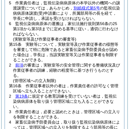
5
作業責任者は，監視伝染病病原体の本学以外の機関への譲
渡譲受については，あらかじめ，
別紙様式第5号
の監視伝染
病病原体譲渡
(受)
申請書により，所属部局等の長を経て，
学長に申請し，承認を受けなければならない。
6
監視伝染病病原体の運搬は，家伝法施行規則第56条の25
第1項から第3項までに定める基準に従い，適切に行わなけ
ればならない。
(実験室等及び作業従事者の審査等)
第15条
実験等について，実験室等及び作業従事者の様態等
を審査して特に危険であると家畜伝染病予防委員会が認め
た場合は，学長は，当該実験室等又は作業従事者を制限す
ることができる。
2
前項
の審査は，実験室等の安全管理に関する整備状況及び
作業従事者の訓練，経験の程度等に基づき行うものとす
る。
(管理区域への立入制限)
第16条
作業従事者以外の者は，作業責任者の許可なく管理
区域へ立ち入ることができない。
2
第19条
に規定する教育訓練を受けていない者は，監視伝
染病病原体を取り扱う管理区域に立ち入ることができな
い。
3
作業責任者は，必要と認めたときは，管理区域への立入り
を制限することができる。
4
家畜伝染病予防委員会は，取り扱う監視伝染病病原体によ
っては，管理区域への立入りを制限するよう部局等の長に