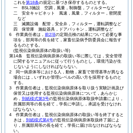
これを
第18条
の規定に基づき保存するものとする。
一
BSL3施設 空調，風量，制御盤，フィルターなど
二
安全キャビネット 風速，風量，フィルター，密閉度
など
三
滅菌設備 配管，安全弁，フィルター，運転調整など
四
保管庫 施錠器具，ドアパッキン，運転調整など
6
作業責任者は，
前2項
の定期点検の結果について必要な事
項を，部局等の長を経て，家畜伝染病予防委員会に報告す
るものとする。
(監視伝染病病原体の取扱い等)
第14条
監視伝染病病原体の取扱い等に際しては，安全管理
に関するマニュアルに従って行うものとし，環境汚染が生
じないようにしなければならない。
2
同一病原体等における人，動物，家畜で管理基準が異なる
場合には，いずれか管理レベルの高い方を採用するものと
する。
3
作業責任者は，監視伝染病病原体を取り扱う実験計画及び
保管又は使用する監視伝染病病原体について，あらかじ
め，
別紙様式第3号
の監視伝染病病原体取扱申請書により，
所属部局等の長を経て，学長に申請し，承認を受けなけれ
ばならない。
4
作業責任者は，監視伝染病病原体の取扱い等を終了すると
きは，
別紙様式第4号
の監視伝染病病原体取扱終了届によ
り，所属部局等の長を経て，学長に届け出なければならな
い。