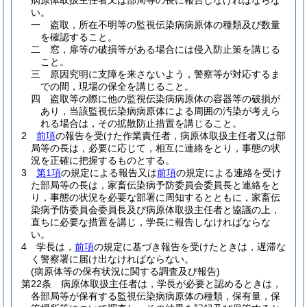
病原体取扱主任者又は部局等の長に報告しなければならな
い。
一
盗取，所在不明等の監視伝染病病原体の種類及び数量
を確認すること。
二
窓，扉等の破損等がある場合には侵入防止策を講じる
こと。
三
原因究明に支障を来さないよう，警察等が対応するま
での間，現場の保全を講じること。
四
盗取等の際に他の監視伝染病病原体の容器等の破損が
あり，当該監視伝染病病原体による周囲の汚染が考えら
れる場合は，その拡散防止措置を講じること。
2
前項
の報告を受けた作業責任者，病原体取扱主任者又は部
局等の長は，必要に応じて，相互に連絡をとり，事態の状
況を正確に把握するものとする。
3
第1項
の規定による報告又は
前項
の規定による連絡を受け
た部局等の長は，家畜伝染病予防委員会委員長と連絡をと
り，事態の状況を必要な部署に周知するとともに，家畜伝
染病予防委員会委員長及び病原体取扱主任者と協議の上，
直ちに必要な措置を講じ，学長に報告しなければならな
い。
4
学長は，
前項
の規定に基づき報告を受けたときは，遅滞な
く警察署に届け出なければならない。
(病原体等の保有状況に関する調査及び報告)
第22条
病原体取扱主任者は，学長が必要と認めるときは，
各部局等が保有する監視伝染病病原体の種類，保有量，保