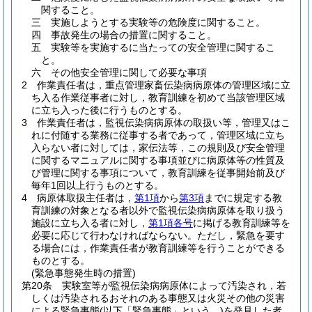
関すること。
三
実施しようとする実験等の危険度に関すること。
四
事故発生の場合の措置に関すること。
五
実験等を実施するに当たっての安全管理に関するこ
と。
六
その他安全管理に関して必要な事項
2
作業責任者は，重点管理家畜伝染病病原体の管理区域に立
ち入る作業従事者に対し，教育訓練を初めて当該管理区域
に立ち入った後に行うものとする。
3
作業責任者は，監視伝染病病原体の取扱い等，管理又はこ
れに付随する業務に従事する者であって，管理区域に立ち
入らない者に対しては，家伝法等，この規則及び安全管理
に関するマニュアルに関する事項並びに病原体等の性質及
び管理に関する事項について，教育訓練を従事開始前及び
毎年1回以上行うものとする。
4
病原体取扱主任者は，
第1項
から
第3項
までに規定する教
育訓練の対象となる者以外で監視伝染病病原体を取り扱う
施設に立ち入る者に対し，
第1項各号
に掲げる教育訓練等を
必要に応じて行わなければならない。
ただし，緊急を要す
る場合には，作業責任者が教育訓練等を行うことができる
ものとする。
(緊急事態発生時の措置)
第20条
実験室等が監視伝染病病原体によって汚染され，若
しくは汚染されるおそれのある事態又は火災その他の災害
による緊急事態
(以下「緊急事態」という。)
を発見した者