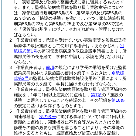
し，実験室等及び設備の整備状況に常に留意するものとす
る。
また，監視伝染病病原体を取り扱う実験室等について
は，家伝法施行規則第56条の8，第56条の9及び第56条の
32で定める「施設の基準」を満たし，かつ，家伝法施行規
則第56条の23から第56条の25まで及び第56条の33で定め
る「保管等の基準」に従い，それぞれ維持・管理しなけれ
ばならない。
2
作業責任者は，承認を受けていない実験室等を監視伝染病
病原体の取扱施設として使用する場合は，あらかじめ，
別
紙様式第1号
の監視伝染病病原体取扱施設申請書により，所
属部局等の長を経て，学長に申請し，承認を受けなければ
ならない。
3
作業責任者は，
前項
の規定により学長の承認を受けた監視
伝染病病原体の取扱施設の使用を終了するときは，
別紙様
式第2号
の監視伝染病病原体取扱施設使用終了届により，所
属部局等の長を経て，学長に届け出なければならない。
4
作業責任者は，監視伝染病病原体を取り扱う管理区域内の
施設を，1年に1回以上定期的に点検し，
第1項
の「施設の
基準」に適合していることを確認の上，その記録を
第18条
の規定に基づき保存するものとする。
5
作業責任者は，監視伝染病病原体を取り扱う管理区域内の
関連機器を，
次の各号
に掲げる事項について1年に1回以上
定期的に点検し，関連機器に不具合等があるときは交換，
修理その他の必要な措置を講じることにより，その機能の
維持を図るとともに，当該点検及び措置の結果を記録し，