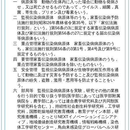
一
病原体等 動物の生体内に入った場合に動物を発病さ
せ，又は死亡させるものであって，ウイルス，細菌，真
菌，寄生虫，プリオン及び毒素をいう。
二
監視伝染病病原体 病原体等のうち，家畜伝染病予防
法施行規則
(昭和26年農林省令第35号。以下「家伝法施
行規則」という。)
第56条の3に規定する家畜伝染病病原
体及び家伝法施行規則第56条の27に規定する届出伝染病
等病原体をいう。
三
重点管理家畜伝染病病原体 家畜伝染病病原体のう
ち，家伝法施行規則第56条の3第1号，第4号及び第9号に
規定するものをいう。
四
要管理家畜伝染病病原体 家畜伝染病病原体のうち，
重点管理家畜伝染病病原体を除いたものをいう。
五
安全管理 監視伝染病病原体が生物学的相互作用を通
して動物に及ぼす災害を予防すること及び監視伝染病病
原体の紛失，盗難，濫用・悪用等を防止することをい
う。
六
部局等 監視伝染病病原体を実験，研究その他の業務
を行う目的で取り扱う学部
(医学部にあっては医学部附属
病院を，農学部にあっては連合農学研究科及び共同獣医
学研究科を含む。)
，持続性社会創生科学研究科，工学研
究科，国際乾燥地研究教育機構，教育デザイン本部，研
究推進機構，とっとりNEXTイノベーションイニシアテ
ィブ，地域価値創造研究教育機構，情報戦略機構，染色
体工学研究センター，鳥由来感染症グローバルヘルス研