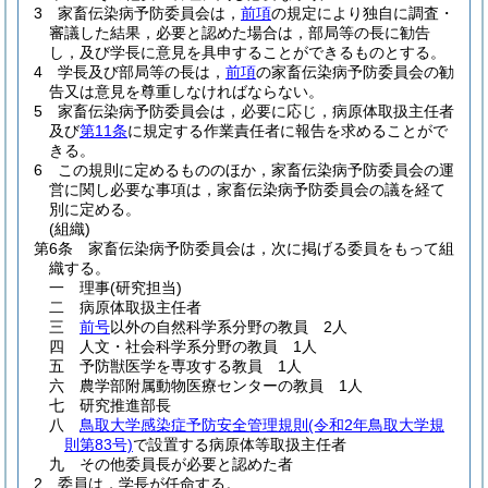
3
家畜伝染病予防委員会は，
前項
の規定により独自に調査・
審議した結果，必要と認めた場合は，部局等の長に勧告
し，及び学長に意見を具申することができるものとする。
4
学長及び部局等の長は，
前項
の家畜伝染病予防委員会の勧
告又は意見を尊重しなければならない。
5
家畜伝染病予防委員会は，必要に応じ，病原体取扱主任者
及び
第11条
に規定する作業責任者に報告を求めることがで
きる。
6
この規則に定めるもののほか，家畜伝染病予防委員会の運
営に関し必要な事項は，家畜伝染病予防委員会の議を経て
別に定める。
(組織)
第6条
家畜伝染病予防委員会は，次に掲げる委員をもって組
織する。
一
理事
(研究担当)
二
病原体取扱主任者
三
前号
以外の自然科学系分野の教員 2人
四
人文・社会科学系分野の教員 1人
五
予防獣医学を専攻する教員 1人
六
農学部附属動物医療センターの教員 1人
七
研究推進部長
八
鳥取大学感染症予防安全管理規則
(令和2年鳥取大学規
則第83号)
で設置する病原体等取扱主任者
九
その他委員長が必要と認めた者
2
委員は，学長が任命する。