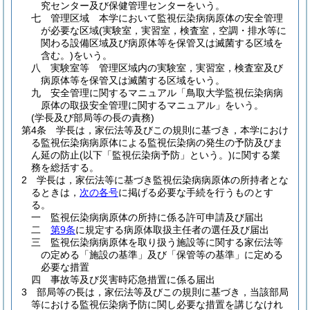
究センター及び保健管理センターをいう。
七
管理区域 本学において監視伝染病病原体の安全管理
が必要な区域
(実験室，実習室，検査室，空調・排水等に
関わる設備区域及び病原体等を保管又は滅菌する区域を
含む。)
をいう。
八
実験室等 管理区域内の実験室，実習室，検査室及び
病原体等を保管又は滅菌する区域をいう。
九
安全管理に関するマニュアル「鳥取大学監視伝染病病
原体の取扱安全管理に関するマニュアル」をいう。
(学長及び部局等の長の責務)
第4条
学長は，家伝法等及びこの規則に基づき，本学におけ
る監視伝染病病原体による監視伝染病の発生の予防及びま
ん延の防止
(以下「監視伝染病予防」という。)
に関する業
務を総括する。
2
学長は，家伝法等に基づき監視伝染病病原体の所持者とな
るときは，
次の各号
に掲げる必要な手続を行うものとす
る。
一
監視伝染病病原体の所持に係る許可申請及び届出
二
第9条
に規定する病原体取扱主任者の選任及び届出
三
監視伝染病病原体を取り扱う施設等に関する家伝法等
の定める「施設の基準」及び「保管等の基準」に定める
必要な措置
四
事故等及び災害時応急措置に係る届出
3
部局等の長は，家伝法等及びこの規則に基づき，当該部局
等における監視伝染病予防に関し必要な措置を講じなけれ