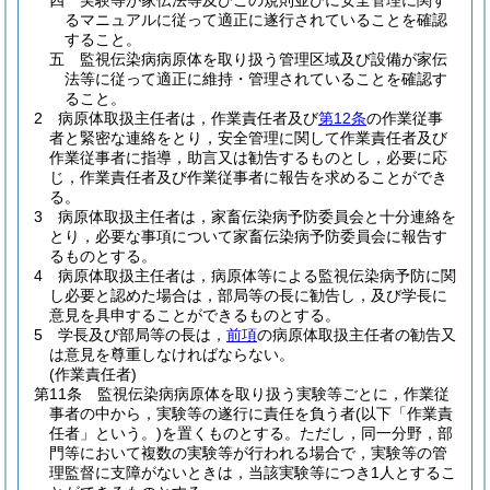
四
実験等が家伝法等及びこの規則並びに安全管理に関す
るマニュアルに従って適正に遂行されていることを確認
すること。
五
監視伝染病病原体を取り扱う管理区域及び設備が家伝
法等に従って適正に維持・管理されていることを確認す
ること。
2
病原体取扱主任者は，作業責任者及び
第12条
の作業従事
者と緊密な連絡をとり，安全管理に関して作業責任者及び
作業従事者に指導，助言又は勧告するものとし，必要に応
じ，作業責任者及び作業従事者に報告を求めることができ
る。
3
病原体取扱主任者は，家畜伝染病予防委員会と十分連絡を
とり，必要な事項について家畜伝染病予防委員会に報告す
るものとする。
4
病原体取扱主任者は，病原体等による監視伝染病予防に関
し必要と認めた場合は，部局等の長に勧告し，及び学長に
意見を具申することができるものとする。
5
学長及び部局等の長は，
前項
の病原体取扱主任者の勧告又
は意見を尊重しなければならない。
(作業責任者)
第11条
監視伝染病病原体を取り扱う実験等ごとに，作業従
事者の中から，実験等の遂行に責任を負う者
(以下「作業責
任者」という。)
を置くものとする。
ただし，同一分野，部
門等において複数の実験等が行われる場合で，実験等の管
理監督に支障がないときは，当該実験等につき1人とするこ