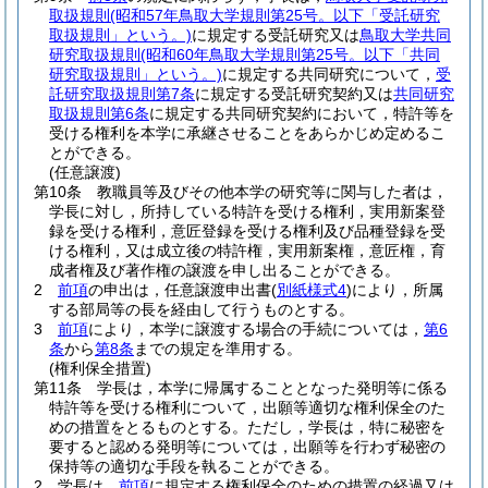
取扱規則
(昭和57年鳥取大学規則第25号。以下「受託研究
取扱規則」という。)
に規定する受託研究又は
鳥取大学共同
研究取扱規則
(昭和60年鳥取大学規則第25号。以下「共同
研究取扱規則」という。)
に規定する共同研究について，
受
託研究取扱規則第7条
に規定する受託研究契約又は
共同研究
取扱規則第6条
に規定する共同研究契約において，特許等を
受ける権利を本学に承継させることをあらかじめ定めるこ
とができる。
(任意譲渡)
第10条
教職員等及びその他本学の研究等に関与した者は，
学長に対し，所持している特許を受ける権利，実用新案登
録を受ける権利，意匠登録を受ける権利及び品種登録を受
ける権利，又は成立後の特許権，実用新案権，意匠権，育
成者権及び著作権の譲渡を申し出ることができる。
2
前項
の申出は，任意譲渡申出書
(
別紙様式4
)
により，所属
する部局等の長を経由して行うものとする。
3
前項
により，本学に譲渡する場合の手続については，
第6
条
から
第8条
までの規定を準用する。
(権利保全措置)
第11条
学長は，本学に帰属することとなった発明等に係る
特許等を受ける権利について，出願等適切な権利保全のた
めの措置をとるものとする。
ただし，学長は，特に秘密を
要すると認める発明等については，出願等を行わず秘密の
保持等の適切な手段を執ることができる。
2
学長は，
前項
に規定する権利保全のための措置の経過又は