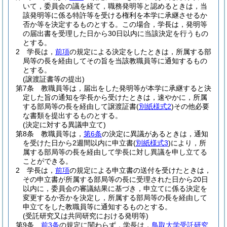
いて，委員会の議を経て，職務発明等と認めるときは，当
該発明等に係る特許等を受ける権利を本学に承継させるか
否か等を決定するものとする。
この場合，学長は，発明等
の届出書を受理した日から30日以内に当該決定を行うもの
とする。
2
学長は，
前項
の規定による決定をしたときは，所属する部
局等の長を経由してその旨を当該教職員等に通知するもの
とする。
(譲渡証書等の提出)
第7条
教職員等は，届出をした発明等が本学に承継すると決
定した旨の通知を学長から受けたときは，速やかに，所属
する部局等の長を経由して譲渡証書
(
別紙様式2
)
その他必要
な書類を提出するものとする。
(決定に対する異議申立て)
第8条
教職員等は，
第6条
の決定に異議があるときは，通知
を受けた日から2週間以内に申立書
(
別紙様式3
)
により，所
属する部局等の長を経由して学長に対し異議を申し立てる
ことができる。
2
学長は，
前項
の規定による申立書の送付を受けたときは，
その申立書が所属する部局等の長に受理された日から20日
以内に，委員会の審議結果に基づき，申立てに係る決定を
変更するか否かを決定し，所属する部局等の長を経由して
申立てをした教職員等に通知するものとする。
(受託研究又は共同研究における発明等)
第9条
前3条
の規定に関わらず，学長は，
鳥取大学受託研究