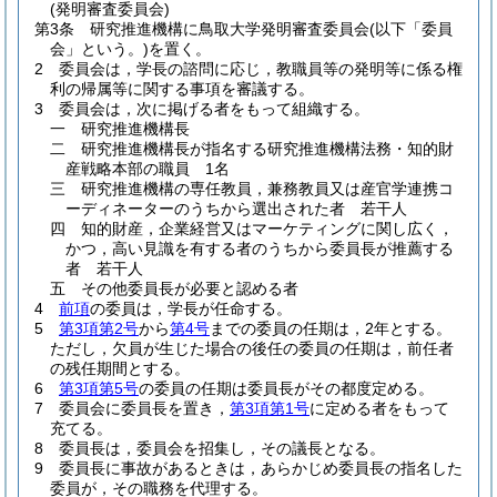
(発明審査委員会)
第3条
研究推進機構に鳥取大学発明審査委員会
(以下「委員
会」という。)
を置く。
2
委員会は，学長の諮問に応じ，教職員等の発明等に係る権
利の帰属等に関する事項を審議する。
3
委員会は，次に掲げる者をもって組織する。
一
研究推進機構長
二
研究推進機構長が指名する研究推進機構法務・知的財
産戦略本部の職員 1名
三
研究推進機構の専任教員，兼務教員又は産官学連携コ
ーディネーターのうちから選出された者 若干人
四
知的財産，企業経営又はマーケティングに関し広く，
かつ，高い見識を有する者のうちから委員長が推薦する
者 若干人
五
その他委員長が必要と認める者
4
前項
の委員は，学長が任命する。
5
第3項第2号
から
第4号
までの委員の任期は，2年とする。
ただし，欠員が生じた場合の後任の委員の任期は，前任者
の残任期間とする。
6
第3項第5号
の委員の任期は委員長がその都度定める。
7
委員会に委員長を置き，
第3項第1号
に定める者をもって
充てる。
8
委員長は，委員会を招集し，その議長となる。
9
委員長に事故があるときは，あらかじめ委員長の指名した
委員が，その職務を代理する。