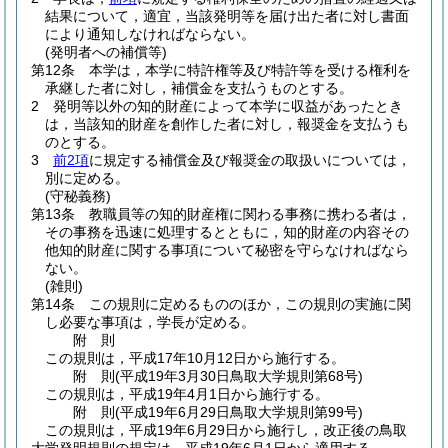
結果について，適宜，当該発明等を届け出た者に対し書面
により通知しなければならない。
(発明者への補償等)
第12条
本学は，本学に特許権等及び特許等を受ける権利を
承継した者に対し，補償金を支払うものとする。
2
発明等以外の知的財産によって本学に収益があったとき
は，当該知的財産を創作した者に対し，報奨金を支払うも
のとする。
3
前2項
に規定する補償金及び報奨金の取扱いについては，
別に定める。
(守秘義務)
第13条
教職員等の知的財産権に関わる事務に携わる者は，
その事務を迅速に処理するとともに，知的財産の内容その
他知的財産に関する事項について秘密を守らなければなら
ない。
(雑則)
第14条
この規則に定めるもののほか，この規則の実施に関
し必要な事項は，学長が定める。
附
則
この規則は，平成17年10月12日から施行する。
附
則
(平成19年3月30日
鳥取大学規則第68号)
この規則は，平成19年4月1日から施行する。
附
則
(平成19年6月29日
鳥取大学規則第99号)
この規則は，平成19年6月29日から施行し，改正後の鳥取