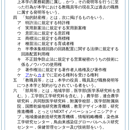
上本学の業務範囲に属し，かつ，その発明等を行うに至
った行為が本学における教職員等の現在又は過去の職務
に属する発明等をいう。
四
「知的財産権」とは，次に掲げるものをいう。
ア
特許法に規定する特許権
イ
実用新案法に規定する実用新案権
ウ
意匠法に規定する意匠権
エ
商標法に規定する商標権
オ
種苗法に規定する育成者権
カ
半導体集積回路の回路配置に関する法律に規定する
回路配置利用権
キ
不正競争防止法に規定する営業秘密のうちの技術に
係るノウハウの使用権
ク
著作権法に規定する著作者人格権及び著作権
ケ
ア
から
カ
までに定める権利を受ける権利
五
「教職員等」とは，本学の役員，職員及び職務発明等
につき本学と契約がなされている者をいう。
六
「部局等」とは，地域学部，医学部
(医学系研究科を含
む。)
，工学部
(工学研究科を含む。)
，農学部，連合農学
研究科，共同獣医学研究科，附属学校部，医学部附属病
院，国際乾燥地研究教育機構，教育デザイン本部，研究
推進機構，とっとりNEXTイノベーションイニシアティ
ブ，地域価値創造研究教育機構，情報戦略機構，染色体
工学研究センター，鳥由来感染症グローバルヘルス研究
センター，保健管理センター及び技術部をいう。