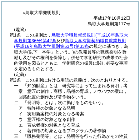
○鳥取大学発明規則
平成17年10月12日
鳥取大学規則第117号
(趣旨)
第1条
この規則は，
鳥取大学職員就業規則
(平成16年鳥取大
学規則第36号)
第42条
及び
鳥取大学有期契約職員就業規則
(平成16年鳥取大学規則第53号)
第33条
の規定に基づき，鳥
取大学
(以下「本学」という。)
の教職員等の職務発明を奨
励し及びその権利を保障し，併せて学術研究の成果の社会
的活用を図るとともに，学術研究の振興に関し必要な事項
を定めるものとする。
(定義)
第2条
この規則における用語の意義は，次のとおりとする。
一
「知的財産」とは，研究等によって生まれる発明，考
案，意匠の創作，商標，品種の育成，ノウハウの案出，
回路配置の創作及び著作物をいう。
二
「発明等」とは，次に掲げるものをいう。
ア
特許権の対象となる発明
イ
実用新案権の対象となる考案
ウ
意匠権の対象となる創作
エ
育成者権の対象となる育成
オ
著作権の対象となるプログラムの著作物
三
「職務発明等」とは，発明等を行った行為がその性質