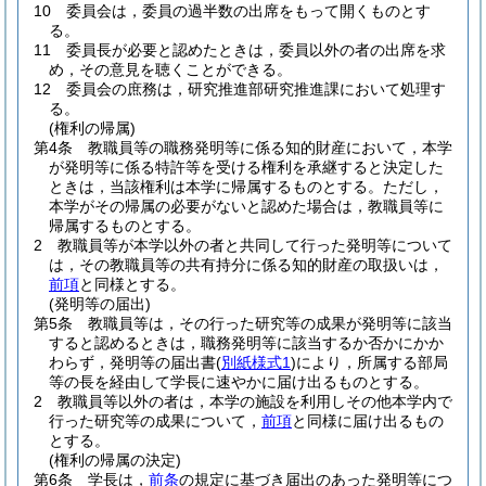
10
委員会は，委員の過半数の出席をもって開くものとす
る。
11
委員長が必要と認めたときは，委員以外の者の出席を求
め，その意見を聴くことができる。
12
委員会の庶務は，研究推進部研究推進課において処理す
る。
(権利の帰属)
第4条
教職員等の職務発明等に係る知的財産において，本学
が発明等に係る特許等を受ける権利を承継すると決定した
ときは，当該権利は本学に帰属するものとする。
ただし，
本学がその帰属の必要がないと認めた場合は，教職員等に
帰属するものとする。
2
教職員等が本学以外の者と共同して行った発明等について
は，その教職員等の共有持分に係る知的財産の取扱いは，
前項
と同様とする。
(発明等の届出)
第5条
教職員等は，その行った研究等の成果が発明等に該当
すると認めるときは，職務発明等に該当するか否かにかか
わらず，発明等の届出書
(
別紙様式1
)
により，所属する部局
等の長を経由して学長に速やかに届け出るものとする。
2
教職員等以外の者は，本学の施設を利用しその他本学内で
行った研究等の成果について，
前項
と同様に届け出るもの
とする。
(権利の帰属の決定)
第6条
学長は，
前条
の規定に基づき届出のあった発明等につ