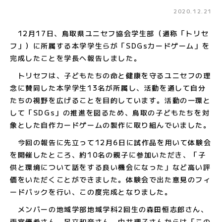
2020.12.21
12
月17日、鳥取県ユニセフ協会学生部（通称「トリセ
フ」）に所属する本学学生らが「SDGsカードゲーム」を
完成したことを学長へ報告しました。
トリセフは、子どもたちの命と健康を守るユニセフの理
念に賛同した本学学生13名が所属し、活動を通して自分
たちの視野を広げることを目的しています。活動の一環と
して「SDGs」の推進を図るため、鳥取の子どもたちを対
象とした自作カードゲームの製作に取り組んでいました。
今回の報告に先立って12月6日に試作品を用いて体験会
を開催したところ、約10名の親子に参加いただき、「子
供と環境について話をする良い機会になった」など高い評
価をいただくことができました。体験会で出た意見のフィ
ードバックを行い、この度完成となりました。
メンバーの地域学部地域学科2回生の森田恒志郎さん、
雨宮優希さん、足立和音さん、中井理子さんからは「この