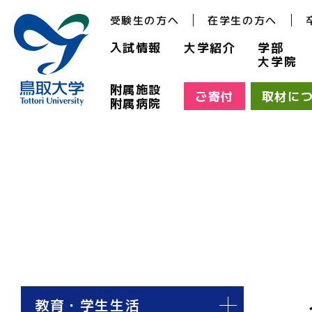
受験生の方へ
在学生の方へ
入試情報
大学紹介
学部
大学院
附属施設
ご寄付
取材に
附属病院
教育・学生生活