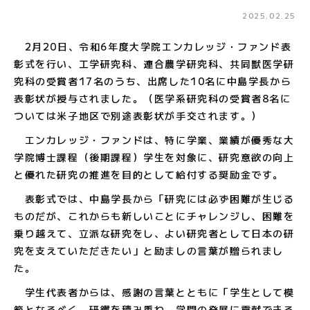
2025.02.25
2月20日、令和6年度大学院エンカレッジ・ファンド表
彰式を行い、工学研究科、連合農学研究科、共同獣医学研
究科の受賞者17名のうち、出席した10名に中島学長から
表彰状が授与されました。（医学系研究科の受賞者8名に
ついては米子地区で別途表彰状が手交されます。）
エンカレッジ・ファンドは、特に学業、業績が優秀な大
学院博士課程（後期課程）学生を対象に、研究意欲の向上
と優れた研究の推進を目的として給付する奨励金です。
表彰式では、中島学長から「研究には必ず困難が生じる
ものだが、これからも新しいことにチャレンジし、困難を
乗り越えて、立派な研究をし、よい研究者として日本の研
究を支えていただきたい」と励ましの言葉が贈られまし
た。
学生代表者からは、感謝の言葉とともに「学生として模
範となるべく、研鑽を積み重ね、学問の発展に貢献できる