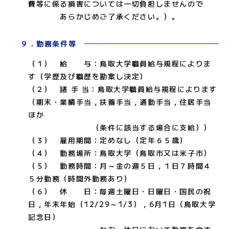
費等に係る損害については一切負担しませんので
あらかじめご了承ください。）。
９．勤務条件等
（１） 給 与：鳥取大学職員給与規程によりま
す（学歴及び職歴を勘案し決定）
（２） 諸 手 当：鳥取大学職員給与規程によります
（期末・業績手当，扶養手当，通勤手当，住居手当
ほか
（条件に該当する場合に支給））
（３） 雇用期間：定めなし（定年６５歳）
（４） 勤務場所：鳥取大学（鳥取市又は米子市）
（５） 勤務時間：月～金の週５日，１日７時間４
５分勤務（時間外勤務あり）
（６） 休 日：毎週土曜日・日曜日・国民の祝
日，年末年始（12/29～1/3），6月1日（鳥取大学
記念日）