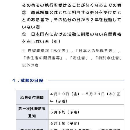
その他その執行を受けることがなくなるまでの者
② 懲戒解雇又はこれに相当する処分を受けたこ
とのある者で，その処分の日から２年を経過して
いない者
③ 日本国内における活動に制限のない在留資格
を有しない者（※）
※ 在留資格が「永住者」，「日本人の配偶者等」，
「永住者の配偶者等」，「定住者」，「特別永住者」
以外の者
４．試験の日程
４月１０日（金）～５月２１日（木）正
応募受付期間
午（必着）
第一次試験結果
５月下旬（予定）
通知
６月上旬（予定）