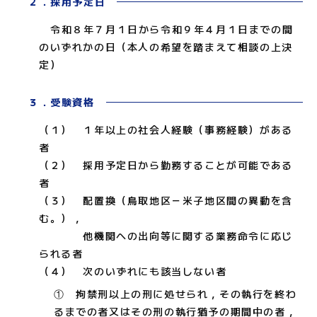
２．採用予定日
令和８年７月１日から令和９年４月１日までの間
のいずれかの日（本人の希望を踏まえて相談の上決
定）
３．受験資格
（１） １年以上の社会人経験（事務経験）がある
者
（２） 採用予定日から勤務することが可能である
者
（３） 配置換（鳥取地区－米子地区間の異動を含
む。），
他機関への出向等に関する業務命令に応じ
られる者
（４） 次のいずれにも該当しない者
① 拘禁刑以上の刑に処せられ，その執行を終わ
るまでの者又はその刑の執行猶予の期間中の者，