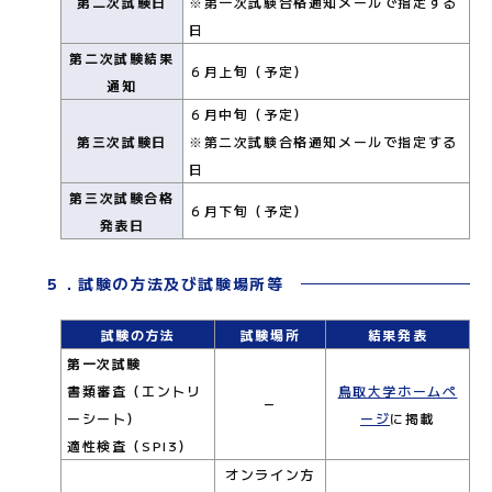
第二次試験日
※第一次試験合格通知メールで指定する
日
第二次試験結果
６月上旬（予定）
通知
６月中旬（予定）
第三次試験日
※第二次試験合格通知メールで指定する
日
第三次試験合格
６月下旬（予定）
発表日
５．試験の方法及び試験場所等
試験の方法
試験場所
結果発表
第一次試験
書類審査（エントリ
鳥取大学ホームペ
－
ーシート）
ージ
に掲載
適性検査（SPI3）
オンライン方