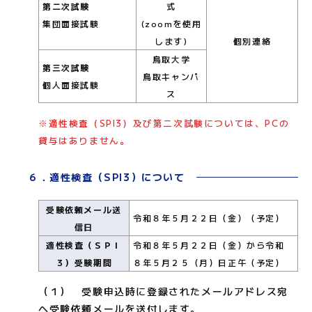
第二次試験
式
集団面接試験
(zoomを使用
します)
個別連絡
鳥取大学
第三次試験
鳥取キャンパ
個人面接試験
ス
※適性検査（SPI3）及び第二次試験については、PCの
貸与はありません。
６．適性検査（SPI3）について
受験依頼メール送
令和８年５月２２日（金）（予定）
信日
適性検査（ＳＰＩ
令和８年５月２２日（金）から令和
３）受験期間
８年５月２５（月）日正午（予定）
（１） 受験申込時に登録されたメールアドレス宛
へ受験依頼メールを送付します。