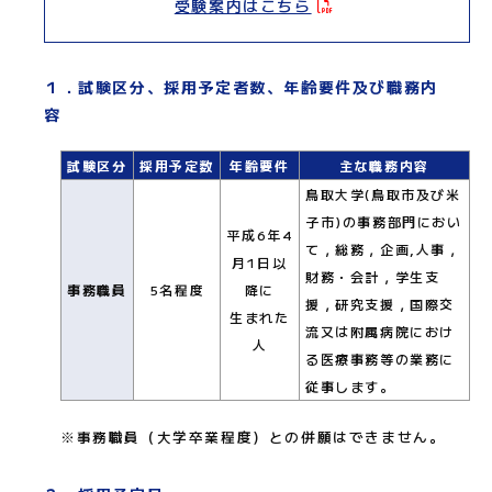
受験案内はこちら
１．試験区分、採用予定者数、年齢要件及び職務内
容
試験区分
採用予定数
年齢要件
主な職務内容
鳥取大学(鳥取市及び米
子市)の事務部門におい
平成6年4
て，総務，企画,人事，
月1日以
財務・会計，学生支
事務職員
5名程度
降に
援，研究支援，国際交
生まれた
流又は附属病院におけ
人
る医療事務等の業務に
従事します。
※事務職員（大学卒業程度）との併願はできません。