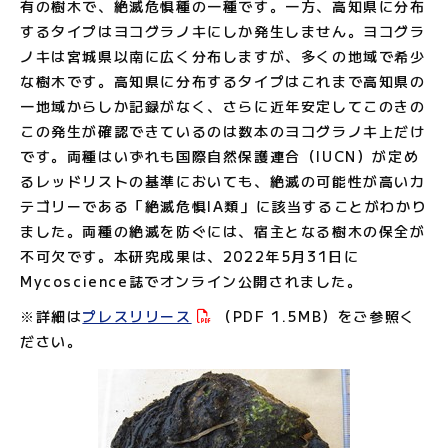
有の樹木で、絶滅危惧種の一種です。一方、高知県に分布
するタイプはヨコグラノキにしか発生しません。ヨコグラ
ノキは宮城県以南に広く分布しますが、多くの地域で希少
な樹木です。高知県に分布するタイプはこれまで高知県の
一地域からしか記録がなく、さらに近年安定してこのきの
この発生が確認できているのは数本のヨコグラノキ上だけ
です。両種はいずれも国際自然保護連合（
IUCN
）が定め
るレッドリストの基準においても、絶滅の可能性が高いカ
テゴリーである「絶滅危惧
IA
類
」に該当することがわかり
ました。両種の絶滅を防ぐには、宿主となる樹木の保全が
不可欠です。本研究成果は、
2022
年
5
月
31
日に
Mycoscience
誌でオンライン公開されました。
※詳細は
プレスリリース
（PDF 1.5MB
）をご参照く
ださい。