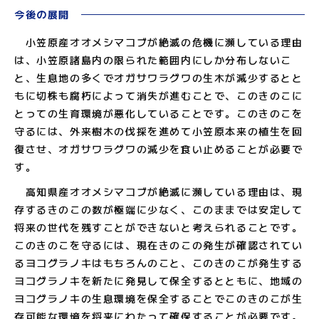
今後の展開
小笠原産オオメシマコブが絶滅の危機に瀕している理由
は、小笠原諸島内の限られた範囲内にしか分布しないこ
と、生息地の多くでオガサワラグワの生木が減少するとと
もに切株も腐朽によって消失が進むことで、このきのこに
とっての生育環境が悪化していることです。このきのこを
守るには、外来樹木の伐採を進めて小笠原本来の植生を回
復させ、オガサワラグワの減少を食い止めることが必要で
す。
高知県産オオメシマコブが絶滅に瀕している理由は、現
存するきのこの数が極端に少なく、このままでは安定して
将来の世代を残すことができないと考えられることです。
このきのこを守るには、現在きのこの発生が確認されてい
るヨコグラノキはもちろんのこと、このきのこが発生する
ヨコグラノキを新たに発見して保全するとともに、地域の
ヨコグラノキの生息環境を保全することでこのきのこが生
存可能な環境を将来にわたって確保することが必要です。