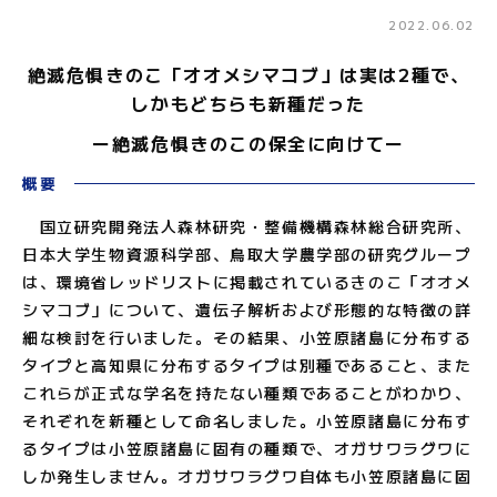
2022.06.02
絶滅危惧きのこ「オオメシマコブ」は実は2種で、
しかもどちらも新種だった
ー絶滅危惧きのこの保全に向けてー
概要
国立研究開発法人森林研究・整備機構森林総合研究所、
日本大学生物資源科学部、鳥取大学農学部の研究グループ
は、環境省レッドリスト
に掲載されているきのこ「オオメ
シマコブ」について、遺伝子解析および形態的な特徴の詳
細な検討を行いました。その結果、小笠原諸島に分布する
タイプと高知県に分布するタイプは別種であること、また
これらが正式な学名を持たない種類であることがわかり、
それぞれを新種として命名しました。小笠原諸島に分布す
るタイプは小笠原諸島に固有の種類で、オガサワラグワに
しか発生しません。オガサワラグワ自体も小笠原諸島に固