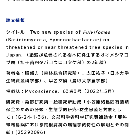
論文情報
タイトル：
Two new species of
Fulvifomes
(Basidiomycota, Hymenochaetaceae) on
threatened or near threatened tree species in
Japan. （絶滅が危惧される樹木に発生するオオメシマコ
ブ属（担子菌門タバコウロコタケ科）の2新種）
著者名：
服部力（森林総合研究所）、太田祐子（日本大学
生物資源科学部）、早乙女梢（鳥取大学農学部）
掲載誌：
Mycoscience、63巻3号（2022年5月）
研究費：発酵研究所一般研究所助成「小笠原諸島固有菌類
保全のための分類・生態学的研究-材生息菌を対象とし
て」(G-24-1-36)、文部科学省科学研究費補助金「亜熱
帯域島嶼における南根腐病の病理学的特性の解明とその制
御」(25292096)