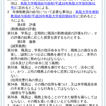
項は，
鳥取大学職員給与規程
(平成16年鳥取大学規則第41
号)
に定めるところによる。
2
年俸制教員の給与について必要な事項は，
鳥取大学年俸制
教員給与規程
(平成26年鳥取大学規則第66号)
に定めるとこ
ろによる。
第4章
評価
(勤務成績の評価)
第31条
学長は，定期的に職員の勤務成績の評価を行い，そ
の評価の結果に応じた措置を講ずるものとする。
第5章
服務
(誠実義務)
第32条
職員は，学長の指示命令を守り，職務上の責任を自
覚し，誠実にかつ公正に職務を遂行するとともに，本学の
秩序の維持に努めなければならない。
(法令及び上司の命令に従う義務)
第33条
職員は，その職務を遂行するについて，法令に従
い，かつ，上司の職務上の命令に忠実に従わなければなら
ない。
(信用失墜行為の禁止)
第34条
職員は，その職の信用を傷つけ，又は本学職員全体
の不名誉となるような行為をしてはならない。
(秘密を守る義務)
第35条
職員は，職務上知ることのできた秘密を漏らしては
ならない。
その職を退いた後といえども同様とする。
2
法令による証人，鑑定人等となり，職務上の秘密に属する