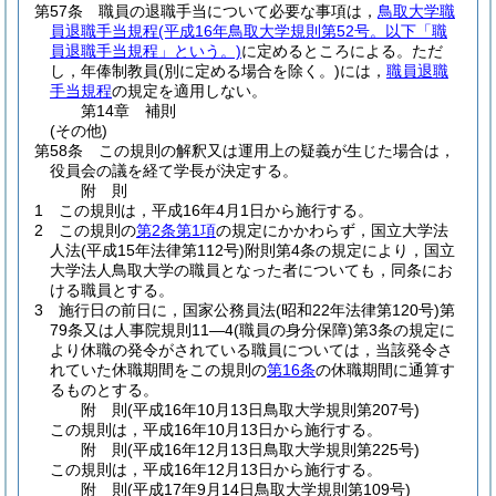
第57条
職員の退職手当について必要な事項は，
鳥取大学職
員退職手当規程
(平成16年鳥取大学規則第52号。以下「職
員退職手当規程」という。)
に定めるところによる。
ただ
し，年俸制教員
(別に定める場合を除く。)
には，
職員退職
手当規程
の規定を適用しない。
第14章
補則
(その他)
第58条
この規則の解釈又は運用上の疑義が生じた場合は，
役員会の議を経て学長が決定する。
附
則
1
この規則は，平成16年4月1日から施行する。
2
この規則の
第2条第1項
の規定にかかわらず，国立大学法
人法
(平成15年法律第112号)
附則第4条の規定により，国立
大学法人鳥取大学の職員となった者についても，同条にお
ける職員とする。
3
施行日の前日に，国家公務員法
(昭和22年法律第120号)
第
79条又は人事院規則11―4
(職員の身分保障)
第3条の規定に
より休職の発令がされている職員については，当該発令さ
れていた休職期間をこの規則の
第16条
の休職期間に通算す
るものとする。
附
則
(平成16年10月13日
鳥取大学規則第207号)
この規則は，平成16年10月13日から施行する。
附
則
(平成16年12月13日
鳥取大学規則第225号)
この規則は，平成16年12月13日から施行する。
附
則
(平成17年9月14日
鳥取大学規則第109号)