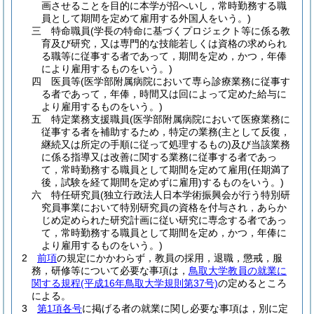
画させることを目的に本学が招へいし，常時勤務する職
員として期間を定めて雇用する外国人をいう。)
三
特命職員
(学長の特命に基づくプロジェクト等に係る教
育及び研究，又は専門的な技能若しくは資格の求められ
る職等に従事する者であって，期間を定め，かつ，年俸
により雇用するものをいう。)
四
医員等
(医学部附属病院において専ら診療業務に従事す
る者であって，年俸，時間又は回によって定めた給与に
より雇用するものをいう。)
五
特定業務支援職員
(医学部附属病院において医療業務に
従事する者を補助するため，特定の業務
(主として反復，
継続又は所定の手順に従って処理するもの)
及び当該業務
に係る指導又は改善に関する業務に従事する者であっ
て，常時勤務する職員として期間を定めて雇用
(任期満了
後，試験を経て期間を定めずに雇用)
するものをいう。)
六
特任研究員
(独立行政法人日本学術振興会が行う特別研
究員事業において特別研究員の資格を付与され，あらか
じめ定められた研究計画に従い研究に専念する者であっ
て，常時勤務する職員として期間を定め，かつ，年俸に
より雇用するものをいう。)
2
前項
の規定にかかわらず，教員の採用，退職，懲戒，服
務，研修等について必要な事項は，
鳥取大学教員の就業に
関する規程
(平成16年鳥取大学規則第37号)
の定めるところ
による。
3
第1項各号
に掲げる者の就業に関し必要な事項は，別に定