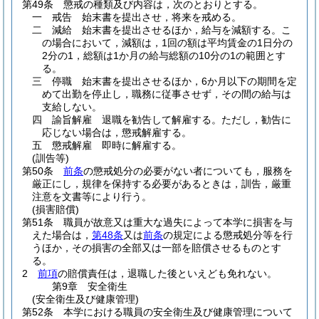
第49条
懲戒の種類及び内容は，次のとおりとする。
一
戒告 始末書を提出させ，将来を戒める。
二
減給 始末書を提出させるほか，給与を減額する。
こ
の場合において，減額は，1回の額は平均賃金の1日分の
2分の1，総額は1か月の給与総額の10分の1の範囲とす
る。
三
停職 始末書を提出させるほか，6か月以下の期間を定
めて出勤を停止し，職務に従事させず，その間の給与は
支給しない。
四
諭旨解雇 退職を勧告して解雇する。
ただし，勧告に
応じない場合は，懲戒解雇する。
五
懲戒解雇 即時に解雇する。
(訓告等)
第50条
前条
の懲戒処分の必要がない者についても，服務を
厳正にし，規律を保持する必要があるときは，訓告，厳重
注意を文書等により行う。
(損害賠償)
第51条
職員が故意又は重大な過失によって本学に損害を与
えた場合は，
第48条
又は
前条
の規定による懲戒処分等を行
うほか，その損害の全部又は一部を賠償させるものとす
る。
2
前項
の賠償責任は，退職した後といえども免れない。
第9章
安全衛生
(安全衛生及び健康管理)
第52条
本学における職員の安全衛生及び健康管理について