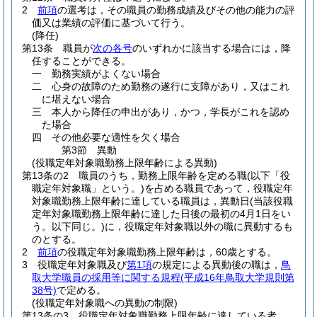
2
前項
の選考は，その職員の勤務成績及びその他の能力の評
価又は業績の評価に基づいて行う。
(降任)
第13条
職員が
次の各号
のいずれかに該当する場合には，降
任することができる。
一
勤務実績がよくない場合
二
心身の故障のため勤務の遂行に支障があり，又はこれ
に堪えない場合
三
本人から降任の申出があり，かつ，学長がこれを認め
た場合
四
その他必要な適性を欠く場合
第3節
異動
(役職定年対象職勤務上限年齢による異動)
第13条の2
職員のうち，勤務上限年齢を定める職
(以下「役
職定年対象職」という。)
を占める職員であって，役職定年
対象職勤務上限年齢に達している職員は，異動日
(当該役職
定年対象職勤務上限年齢に達した日後の最初の4月1日をい
う。以下同じ。)
に，役職定年対象職以外の職に異動するも
のとする。
2
前項
の役職定年対象職勤務上限年齢は，60歳とする。
3
役職定年対象職及び
第1項
の規定による異動後の職は，
鳥
取大学職員の採用等に関する規程
(平成16年鳥取大学規則第
38号)
で定める。
(役職定年対象職への異動の制限)
第13条の3
役職定年対象職勤務上限年齢に達している者