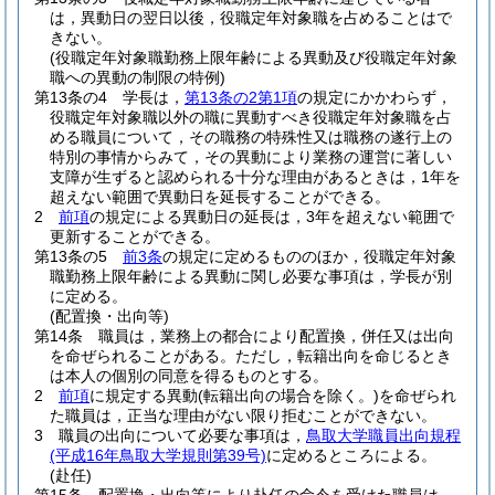
は，異動日の翌日以後，役職定年対象職を占めることはで
きない。
(役職定年対象職勤務上限年齢による異動及び役職定年対象
職への異動の制限の特例)
第13条の4
学長は，
第13条の2第1項
の規定にかかわらず，
役職定年対象職以外の職に異動すべき役職定年対象職を占
める職員について，その職務の特殊性又は職務の遂行上の
特別の事情からみて，その異動により業務の運営に著しい
支障が生ずると認められる十分な理由があるときは，1年を
超えない範囲で異動日を延長することができる。
2
前項
の規定による異動日の延長は，3年を超えない範囲で
更新することができる。
第13条の5
前3条
の規定に定めるもののほか，役職定年対象
職勤務上限年齢による異動に関し必要な事項は，学長が別
に定める。
(配置換・出向等)
第14条
職員は，業務上の都合により配置換，併任又は出向
を命ぜられることがある。
ただし，転籍出向を命じるとき
は本人の個別の同意を得るものとする。
2
前項
に規定する異動
(転籍出向の場合を除く。)
を命ぜられ
た職員は，正当な理由がない限り拒むことができない。
3
職員の出向について必要な事項は，
鳥取大学職員出向規程
(平成16年鳥取大学規則第39号)
に定めるところによる。
(赴任)