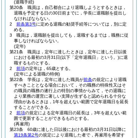
(退職手続)
第20条
職員は，自己都合により退職しようとするときは，
退職を予定する日の30日前までに，学長に退職願を提出し
なければならない。
2
前条第3号
に定める退職の勧奨手続等については，別に定
める。
3
職員は，退職願を提出しても，退職するまでは，職務に従
事しなければならない。
(定年)
第21条
職員は，定年に達したときは，定年に達した日以後
における最初の3月31日
(以下「定年退職日」という。)
に退
職するものとする。
2
前項
の定年は，65歳とする。
(定年による退職の特例)
第22条
学長は，定年に達した職員が
前条
の規定により退職
すべきこととなる場合において，その職務の特殊性又はそ
の職員の職務の遂行上の特別の事情からみて，その退職に
より業務の運営に著しい支障が生ずると認められる十分な
理由があるときは，1年を超えない範囲で定年退職日を延長
することができる。
2
前項
の規定による定年退職日の延長は，3年を超えない範
囲で更新することができるものとする。
(再雇用)
第23条
60歳に達した日以後における最初の3月31日以降に
第19条第2号
の規定により退職した者で，再雇用を希望す