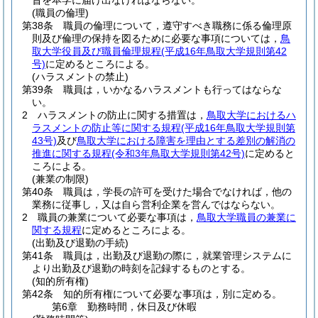
旨を本学に届け出なければならない。
(職員の倫理)
第38条
職員の倫理について，遵守すべき職務に係る倫理原
則及び倫理の保持を図るために必要な事項については，
鳥
取大学役員及び職員倫理規程
(平成16年鳥取大学規則第42
号)
に定めるところによる。
(ハラスメントの禁止)
第39条
職員は，いかなるハラスメントも行ってはならな
い。
2
ハラスメントの防止に関する措置は，
鳥取大学におけるハ
ラスメントの防止等に関する規程
(平成16年鳥取大学規則第
43号)
及び
鳥取大学における障害を理由とする差別の解消の
推進に関する規程
(令和3年鳥取大学規則第42号)
に定めると
ころによる。
(兼業の制限)
第40条
職員は，学長の許可を受けた場合でなければ，他の
業務に従事し，又は自ら営利企業を営んではならない。
2
職員の兼業について必要な事項は，
鳥取大学職員の兼業に
関する規程
に定めるところによる。
(出勤及び退勤の手続)
第41条
職員は，出勤及び退勤の際に，就業管理システムに
より出勤及び退勤の時刻を記録するものとする。
(知的所有権)
第42条
知的所有権について必要な事項は，別に定める。
第6章
勤務時間，休日及び休暇