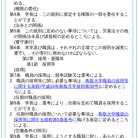
める。
(権限の委任)
第4条
学長は，この規則に規定する権限の一部を委任するこ
とができる。
(法令との関係)
第5条
この規則に定めのない事項については，労基法その他
の関係法令及び諸規程の定めるところによる。
(遵守遂行)
第6条
本学及び職員は，それぞれの立場でこの規則を誠実に
遵守し，その実行に努めなければならない。
第2章
採用・退職等
第1節
採用等
(採用)
第7条
職員の採用は，競争試験又は選考による。
2
職員の採用等に関し必要な事項は，
鳥取大学職員の採用等
に関する規程
(平成16年鳥取大学規則第38号)
に定めるとこ
ろによる。
(任期付職員の採用)
第8条
学長は，選考により，任期を定めて職員を採用するこ
とができる。
2
任期付職員の採用について必要な事項は，
鳥取大学職員の
採用等に関する規程第5条各号
に掲げる規定に定めるところ
による。
(労働条件の明示)
第9条
学長は，採用しようとする職員に対し，あらかじめ，