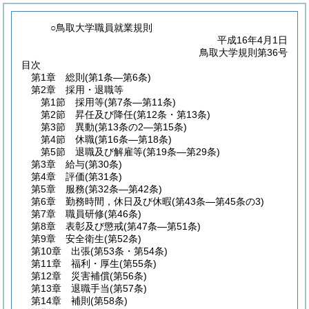
○鳥取大学職員就業規則
平成16年4月1日
鳥取大学規則第36号
目次
第1章
総則
(第1条―第6条)
第2章
採用・退職等
第1節
採用等
(第7条―第11条)
第2節
昇任及び降任
(第12条・第13条)
第3節
異動
(第13条の2―第15条)
第4節
休職
(第16条―第18条)
第5節
退職及び解雇等
(第19条―第29条)
第3章
給与
(第30条)
第4章
評価
(第31条)
第5章
服務
(第32条―第42条)
第6章
勤務時間，休日及び休暇
(第43条―第45条の3)
第7章
職員研修
(第46条)
第8章
表彰及び懲戒
(第47条―第51条)
第9章
安全衛生
(第52条)
第10章
出張
(第53条・第54条)
第11章
福利・厚生
(第55条)
第12章
災害補償
(第56条)
第13章
退職手当
(第57条)
第14章
補則
(第58条)