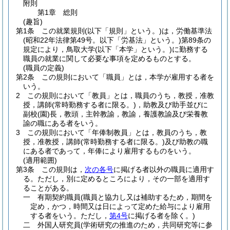
附則
第1章
総則
(趣旨)
第1条
この就業規則
(以下「規則」という。)
は，労働基準法
(昭和22年法律第49号。以下「労基法」という。)
第89条の
規定により，鳥取大学
(以下「本学」という。)
に勤務する
職員の就業に関して必要な事項を定めるものとする。
(職員の定義)
第2条
この規則において「職員」とは，本学が雇用する者を
いう。
2
この規則において「教員」とは，職員のうち，教授，准教
授，講師
(常時勤務する者に限る。)
，助教及び助手並びに
副校
(園)
長，教頭，主幹教諭，教諭，養護教諭及び栄養教
諭の職にある者をいう。
3
この規則において「年俸制教員」とは，教員のうち，教
授，准教授，講師
(常時勤務する者に限る。)
及び助教の職
にある者であって，年俸により雇用するものをいう。
(適用範囲)
第3条
この規則は，
次の各号
に掲げる者以外の職員に適用す
る。
ただし，別に定めるところにより，その一部を適用す
ることがある。
一
有期契約職員
(職員と協力し又は補助するため，期間を
定め，かつ，時間又は日によって定めた給与により雇用
する者をいう。ただし，
第4号
に掲げる者を除く。)
二
外国人研究員
(学術研究の推進のため，共同研究等に参