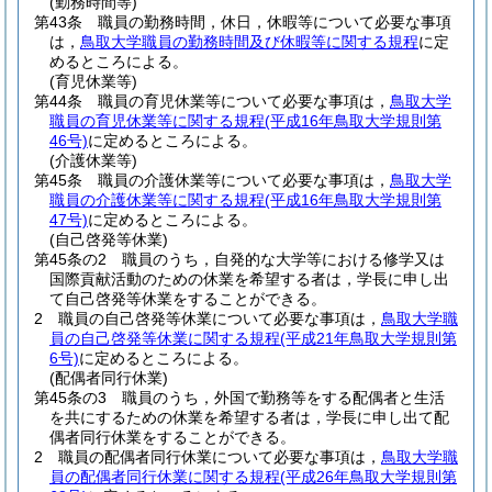
(勤務時間等)
第43条
職員の勤務時間，休日，休暇等について必要な事項
は，
鳥取大学職員の勤務時間及び休暇等に関する規程
に定
めるところによる。
(育児休業等)
第44条
職員の育児休業等について必要な事項は，
鳥取大学
職員の育児休業等に関する規程
(平成16年鳥取大学規則第
46号)
に定めるところによる。
(介護休業等)
第45条
職員の介護休業等について必要な事項は，
鳥取大学
職員の介護休業等に関する規程
(平成16年鳥取大学規則第
47号)
に定めるところによる。
(自己啓発等休業)
第45条の2
職員のうち，自発的な大学等における修学又は
国際貢献活動のための休業を希望する者は，学長に申し出
て自己啓発等休業をすることができる。
2
職員の自己啓発等休業について必要な事項は，
鳥取大学職
員の自己啓発等休業に関する規程
(平成21年鳥取大学規則第
6号)
に定めるところによる。
(配偶者同行休業)
第45条の3
職員のうち，外国で勤務等をする配偶者と生活
を共にするための休業を希望する者は，学長に申し出て配
偶者同行休業をすることができる。
2
職員の配偶者同行休業について必要な事項は，
鳥取大学職
員の配偶者同行休業に関する規程
(平成26年鳥取大学規則第