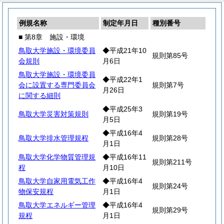
例規名称
制定年月日
種別番号
■ 第8章 施設・環境
鳥取大学施設・環境委員
◆平成21年10
規則第85号
会規則
月6日
鳥取大学施設・環境委員
◆平成22年1
会に設置する専門委員会
規則第7号
月26日
に関する細則
◆平成25年3
鳥取大学災害対策規則
規則第19号
月5日
◆平成16年4
鳥取大学排水管理規程
規則第28号
月1日
鳥取大学化学物質管理規
◆平成16年11
規則第211号
程
月10日
鳥取大学自家用電気工作
◆平成16年4
規則第24号
物保安規程
月1日
鳥取大学エネルギー管理
◆平成16年4
規則第29号
規程
月1日