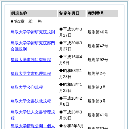
例規名称
制定年月日
種別番号
■ 第3章
総
務
◆平成30年3
鳥取大学学術研究院規則
規則第40号
月27日
鳥取大学学術研究院部門
◆平成30年3
規則第42号
会議規則
月27日
◆平成16年4
鳥取大学事務組織規程
規則第92号
月9日
◆昭和53年1
鳥取大学文書処理規程
規則第2号
月23日
◆昭和53年1
鳥取大学公印規程
規則第3号
月23日
◆平成18年2
鳥取大学文書決裁規程
規則第8号
月8日
鳥取大学法人文書管理規
◆平成23年3
規則第41号
程
月30日
鳥取大学情報公開・個人
◆令和2年3月
規則第32号