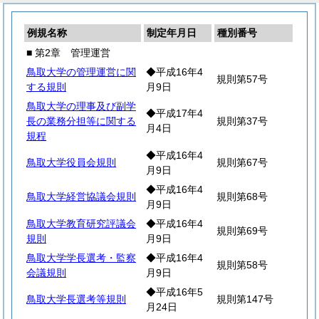
例規名称
制定年月日
種別番号
■ 第2章 管理運営
鳥取大学の管理運営に関
◆平成16年4
規則第57号
する規則
月9日
鳥取大学の理事及び副学
◆平成17年4
長の業務分担等に関する
規則第37号
月4日
規程
◆平成16年4
鳥取大学役員会規則
規則第67号
月9日
◆平成16年4
鳥取大学経営協議会規則
規則第68号
月9日
鳥取大学教育研究評議会
◆平成16年4
規則第69号
規則
月9日
鳥取大学学長選考・監察
◆平成16年4
規則第58号
会議規則
月9日
◆平成16年5
鳥取大学長選考等規則
規則第147号
月24日