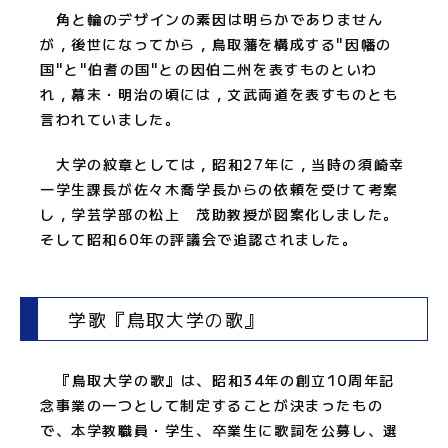
角と輪のデザインの素因は明らかでありません
が，後世になってから，鳥取藩を構成する"因幡の
国"と"伯耆の国"との因伯二州を表すものといわ
れ，幕末・明治の頃には，文武両道を表すものとも
言われていました。
大学の紋章としては，昭和27年に，当時の須崎幸
一学生課長が佐々木喬学長からの依頼を受けて考案
し，学芸学部の松上 茂助教授が図案化しました。
そして昭和60年の評議会で追認されました。
学歌『鳥取大学の歌』
『鳥取大学の歌』は、昭和34年の創立10周年記
念事業の一つとして制定することが決まったもの
で、本学教職員・学生、卒業生に歌詞を公募し、選