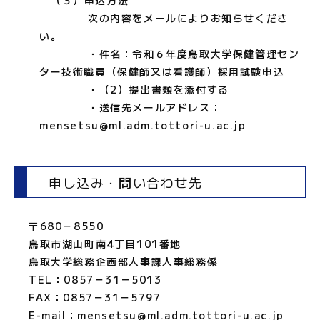
（３）申込方法
次の内容をメールによりお知らせくださ
い。
・件名：令和６年度鳥取大学保健管理セン
ター技術職員（保健師又は看護師）採用試験申込
・（2）提出書類を添付する
・送信先メールアドレス：
mensetsu@ml.adm.tottori-u.ac.jp
申し込み・問い合わせ先
〒680－8550
鳥取市湖山町南4丁目101番地
鳥取大学総務企画部人事課人事総務係
TEL：0857－31－5013
FAX：0857－31－5797
E-mail：mensetsu@ml.adm.tottori-u.ac.jp