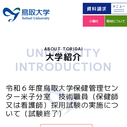
メニュー
資料請求
ご寄付
取材について
UNIVERSITY
ABOUT TORIDAI
大学紹介
INTRODUCTION
令和６年度鳥取大学保健管理セン
ター米子分室 技術職員（保健師
又は看護師）採用試験の実施につ
いて（試験終了）